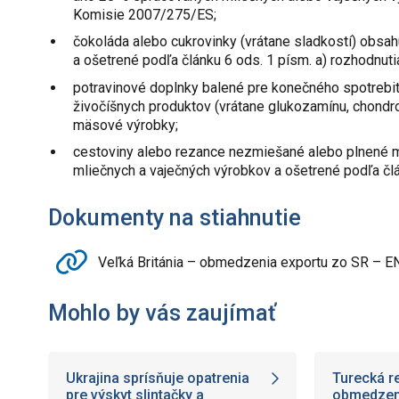
Komisie 2007/275/ES;
čokoláda alebo cukrovinky (vrátane sladkostí) obsa
a ošetrené podľa článku 6 ods. 1 písm. a) rozhodnu
potravinové doplnky balené pre konečného spotrebi
živočíšnych produktov (vrátane glukozamínu, chondroi
mäsové výrobky;
cestoviny alebo rezance nezmiešané alebo plnené
mliečnych a vaječných výrobkov a ošetrené podľa čl
Dokumenty na stiahnutie
Veľká Británia – obmedzenia exportu zo SR – E
Mohlo by vás zaujímať
Ukrajina sprísňuje opatrenia
Turecká r
pre výskyt slintačky a
obmedzeni