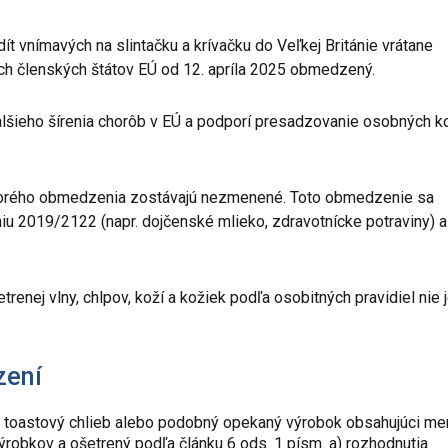
 vnímavých na slintačku a krívačku do Veľkej Británie vrátane
ch členských štátov EÚ od 12. apríla 2025 obmedzený.
alšieho šírenia chorôb v EÚ a podporí presadzovanie osobných ko
torého obmedzenia zostávajú nezmenené. Toto obmedzenie sa
eniu 2019/2122 (napr. dojčenské mlieko, zdravotnícke potraviny) a
enej vlny, chlpov, koží a kožiek podľa osobitných pravidiel nie 
zení
áre, toastový chlieb alebo podobný opekaný výrobok obsahujúci me
robkov a ošetrený podľa článku 6 ods. 1 písm. a) rozhodnutia