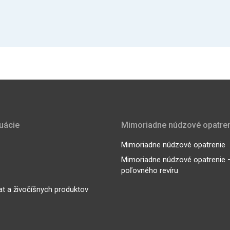
tuácie
Mimoriadne núdzové opatre
Mimoriadne núdzové opatrenie
Mimoriadne núdzové opatrenie – 
poľovného revíru
at a živočíšnych produktov