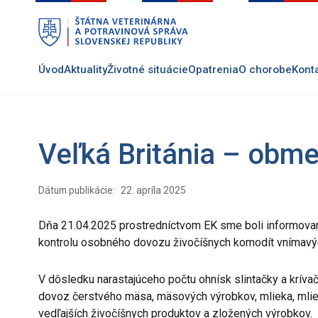
Preskočiť
na
hlavný
obsah
Úvod
Aktuality
Životné situácie
Opatrenia
O chorobe
Kont
Veľká Británia – obm
Dátum publikácie:
22. apríla 2025
Dňa 21.04.2025 prostredníctvom EK sme boli informovaní,
kontrolu osobného dovozu živočíšnych komodít vnímavých 
V dôsledku narastajúceho počtu ohnísk slintačky a krívač
dovoz čerstvého mäsa, mäsových výrobkov, mlieka, mlie
vedľajších živočíšnych produktov a zložených výrobkov.