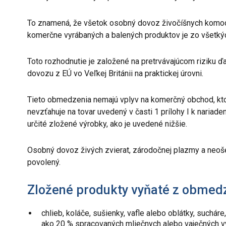
To znamená, že všetok osobný dovoz živočíšnych komodít
komerčne vyrábaných a balených produktov je zo všetký
Toto rozhodnutie je založené na pretrvávajúcom riziku ď
dovozu z EÚ vo Veľkej Británii na praktickej úrovni.
Tieto obmedzenia nemajú vplyv na komerčný obchod, k
nevzťahuje na tovar uvedený v časti 1 prílohy I k nariad
určité zložené výrobky, ako je uvedené nižšie.
Osobný dovoz živých zvierat, zárodočnej plazmy a neošetr
povolený.
Zložené produkty vyňaté z obmed
chlieb, koláče, sušienky, vafle alebo oblátky, such
ako 20 % spracovaných mliečnych alebo vaječných vý