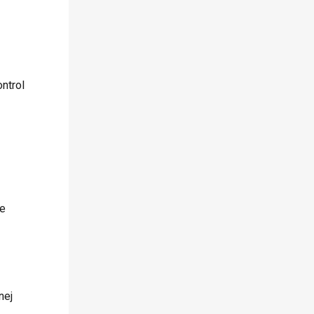
ntrol
je
nej