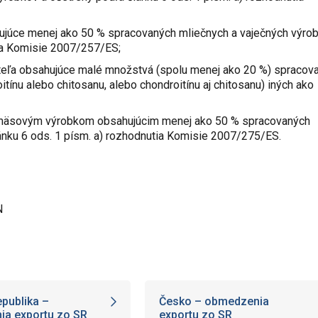
hujúce menej ako 50 % spracovaných mliečnych a vaječných výro
tia Komisie 2007/257/ES;
teľa obsahujúce malé množstvá (spolu menej ako 20 %) spracov
tínu alebo chitosanu, alebo chondroitínu aj chitosanu) iných ako
 mäsovým výrobkom obsahujúcim menej ako 50 % spracovaných
ánku 6 ods. 1 písm. a) rozhodnutia Komisie 2007/275/ES.
N
epublika –
Česko – obmedzenia
a exportu zo SR
exportu zo SR