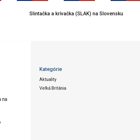
Slintačka a krívačka (SLAK) na Slovensku
Kategórie
Aktuality
Veľká Británia
a na
ý