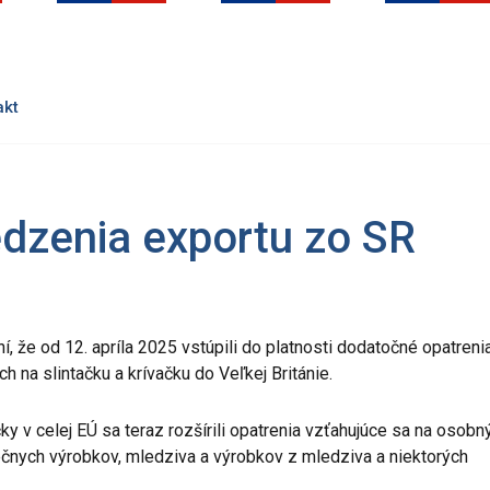
akt
edzenia exportu zo SR
 že od 12. apríla 2025 vstúpili do platnosti dodatočné opatreni
na slintačku a krívačku do Veľkej Británie.
ky v celej EÚ sa teraz rozšírili opatrenia vzťahujúce sa na osobn
čnych výrobkov, mledziva a výrobkov z mledziva a niektorých