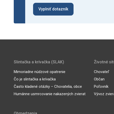
Vyplniť dotazník
Slintačka a krívačka (SLAK)
Životné si
Mimoriadne núdzové opatrenie
Chovateľ
Čo je slintačka a krívačka
Občan
Často kladené otázky – Chovatelia, obce
Poľovník
Humánne usmrcovanie nakazených zvierat
Vývoz zvier
Obmedzenia