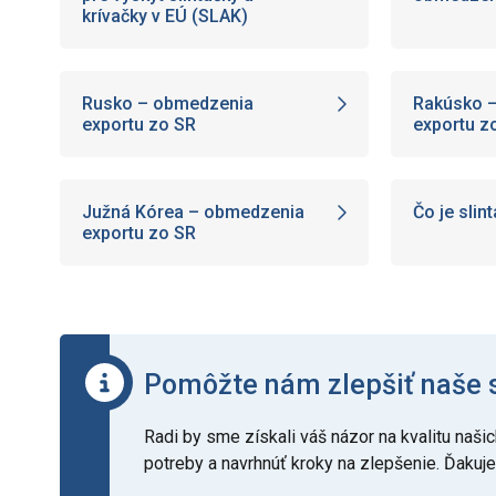
krívačky v EÚ (SLAK)
Rusko – obmedzenia
Rakúsko 
exportu zo SR
exportu z
Južná Kórea – obmedzenia
Čo je slin
exportu zo SR
Pomôžte nám zlepšiť naše 
Radi by sme získali váš názor na kvalitu na
potreby a navrhnúť kroky na zlepšenie. Ďakuj