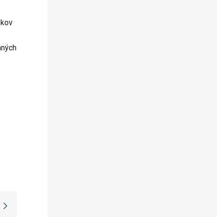
bkov
aných