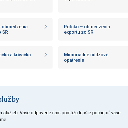
– obmedzenia
Poľsko – obmedzenia
o SR
exportu zo SR
tačka a krívačka
Mimoriadne núdzové
opatrenie
služby
šich služieb. Vaše odpovede nám pomôžu lepšie pochopiť vaše
eme.