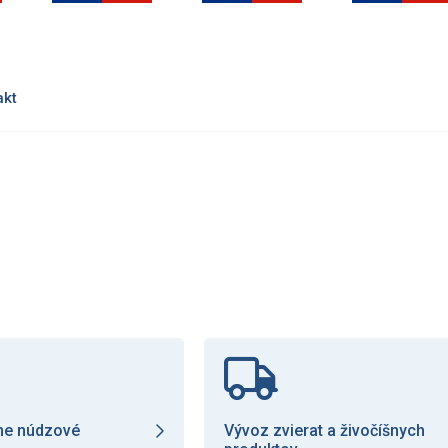
akt
ne núdzové
Vývoz zvierat a živočíšnych