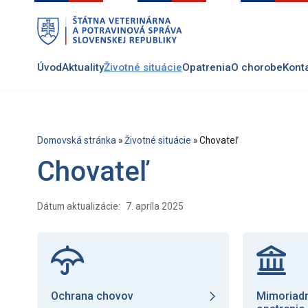
Preskočiť
na
hlavný
obsah
Úvod
Aktuality
Životné situácie
Opatrenia
O chorobe
Kont
Domovská stránka
»
Životné situácie
»
Chovateľ
Chovateľ
Dátum aktualizácie:
7. apríla 2025
Ochrana chovov
Mimoriad