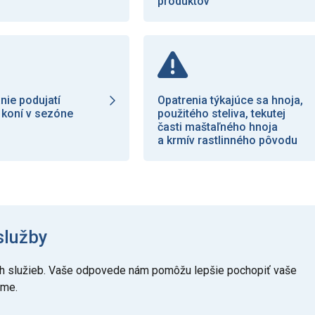
produktov
nie podujatí
Opatrenia týkajúce sa hnoja,
 koní v sezóne
použitého steliva, tekutej
časti maštaľného hnoja
a krmív rastlinného pôvodu
služby
šich služieb. Vaše odpovede nám pomôžu lepšie pochopiť vaše
eme.