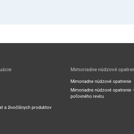
tuácie
Mimoriadne núdzové opatre
Mimoriadne núdzové opatrenie
Mimoriadne núdzové opatrenie – 
poľovného revíru
at a živočíšnych produktov