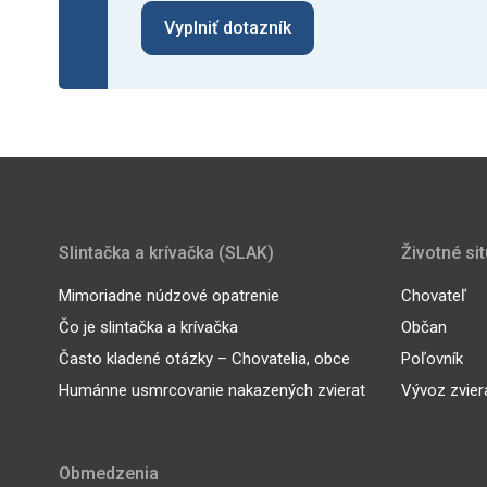
Vyplniť dotazník
Slintačka a krívačka (SLAK)
Životné si
Mimoriadne núdzové opatrenie
Chovateľ
Čo je slintačka a krívačka
Občan
Často kladené otázky – Chovatelia, obce
Poľovník
Humánne usmrcovanie nakazených zvierat
Vývoz zvier
Obmedzenia