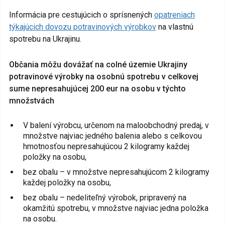
Informácia pre cestujúcich o sprísnených
opatreniach
týkajúcich dovozu potravinových výrobkov
na vlastnú
spotrebu na Ukrajinu.
Občania môžu dovážať na colné územie Ukrajiny
potravinové výrobky na osobnú spotrebu v celkovej
sume nepresahujúcej 200 eur na osobu v týchto
množstvách
V balení výrobcu, určenom na maloobchodný predaj, v
množstve najviac jedného balenia alebo s celkovou
hmotnosťou nepresahujúcou 2 kilogramy každej
položky na osobu,
bez obalu – v množstve nepresahujúcom 2 kilogramy
každej položky na osobu,
bez obalu – nedeliteľný výrobok, pripravený na
okamžitú spotrebu, v množstve najviac jedna položka
na osobu.