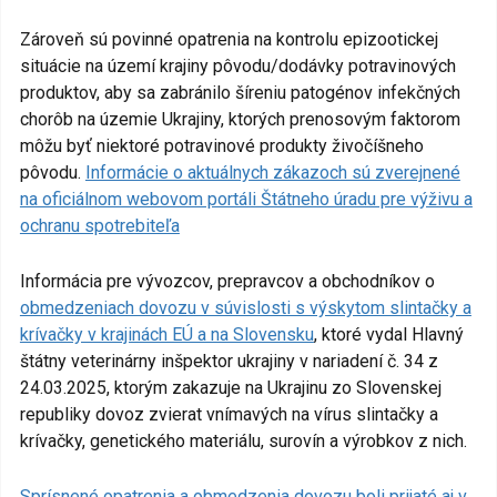
Zároveň sú povinné opatrenia na kontrolu epizootickej
situácie na území krajiny pôvodu/dodávky potravinových
produktov, aby sa zabránilo šíreniu patogénov infekčných
chorôb na územie Ukrajiny, ktorých prenosovým faktorom
môžu byť niektoré potravinové produkty živočíšneho
pôvodu.
Informácie o aktuálnych zákazoch sú zverejnené
na oficiálnom webovom portáli Štátneho úradu pre výživu a
ochranu spotrebiteľa
Informácia pre vývozcov, prepravcov a obchodníkov o
obmedzeniach dovozu v súvislosti s výskytom slintačky a
krívačky v krajinách EÚ a na Slovensku
, ktoré vydal Hlavný
štátny veterinárny inšpektor ukrajiny v nariadení č. 34 z
24.03.2025, ktorým zakazuje na Ukrajinu zo Slovenskej
republiky dovoz zvierat vnímavých na vírus slintačky a
krívačky, genetického materiálu, surovín a výrobkov z nich.
Sprísnené opatrenia a obmedzenia dovozu boli prijaté aj v