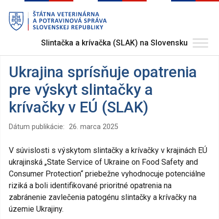
Preskočiť
na
hlavný
obsah
Slintačka a krívačka (SLAK) na Slovensku
Ukrajina sprísňuje opatrenia
pre výskyt slintačky a
krívačky v EÚ (SLAK)
Dátum publikácie:
26. marca 2025
V súvislosti s výskytom slintačky a krívačky v krajinách EÚ
ukrajinská „State Service of Ukraine on Food Safety and
Consumer Protection“ priebežne vyhodnocuje potenciálne
riziká a boli identifikované prioritné opatrenia na
zabránenie zavlečenia patogénu slintačky a krívačky na
územie Ukrajiny.