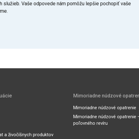
šich služieb. Vaše odpovede nám pomôžu lepšie pochopiť vaše
eme.
tuácie
Mimoriadne núdzové opatre
Mimoriadne núdzové opatrenie
Mimoriadne núdzové opatrenie – 
poľovného revíru
at a živočíšnych produktov