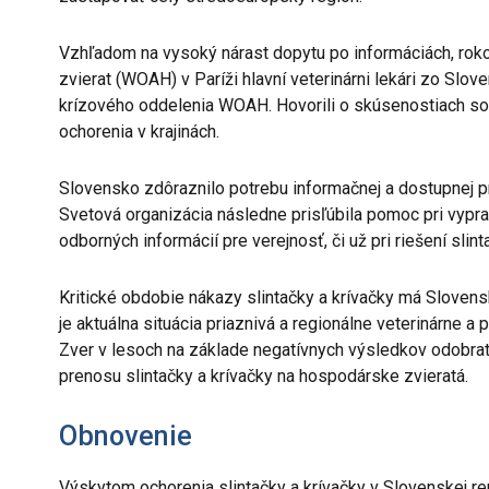
Vzhľadom na vysoký nárast dopytu po informáciách, roko
zvierat (WOAH) v Paríži hlavní veterinárni lekári zo S
krízového oddelenia WOAH. Hovorili o skúsenostiach s
ochorenia v krajinách.
Slovensko zdôraznilo potrebu informačnej a dostupnej pr
Svetová organizácia následne prisľúbila pomoc pri vypr
odborných informácií pre verejnosť, či už pri riešení slin
Kritické obdobie nákazy slintačky a krívačky má Slove
je aktuálna situácia priaznivá a regionálne veterinárne 
Zver v lesoch na základe negatívnych výsledkov odobrat
prenosu slintačky a krívačky na hospodárske zvieratá.
Obnovenie
Výskytom ochorenia slintačky a krívačky v Slovenskej repu