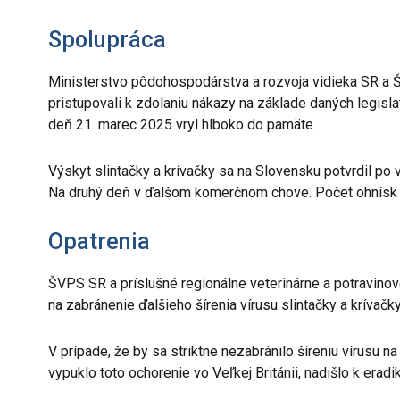
Spolupráca
Ministerstvo pôdohospodárstva a rozvoja vidieka SR a Š
pristupovali k zdolaniu nákazy na základe daných legis
deň 21. marec 2025 vryl hlboko do pamäte.
Výskyt slintačky a krívačky sa na Slovensku potvrdil p
Na druhý deň v ďalšom komerčnom chove. Počet ohnísk sa
Opatrenia
ŠVPS SR a príslušné regionálne veterinárne a potravinov
na zabránenie ďalšieho šírenia vírusu slintačky a krívač
V prípade, že by sa striktne nezabránilo šíreniu vírusu 
vypuklo toto ochorenie vo Veľkej Británii, nadišlo k erad