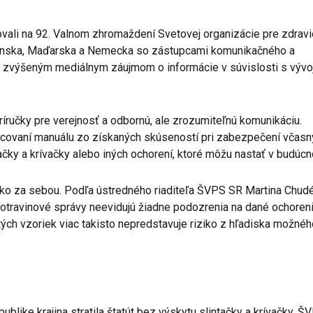
vali na 92. Valnom zhromaždení Svetovej organizácie pre zdravi
lovenska, Maďarska a Nemecka so zástupcami komunikačného a
o zvýšeným mediálnym záujmom o informácie v súvislosti s výv
íručky pre verejnosť a odbornú, ale zrozumiteľnú komunikáciu.
acovaní manuálu zo získaných skúseností pri zabezpečení včasn
tačky a krívačky alebo iných ochorení, ktoré môžu nastať v budúcn
nsko za sebou. Podľa ústredného riaditeľa ŠVPS SR Martina Chud
a potravinové správy neevidujú žiadne podozrenia na dané ochoreni
ých vzoriek viac takisto nepredstavuje riziko z hľadiska možnéh
blike krajina stratila štatút bez výskytu slintačky a krívačky. Š