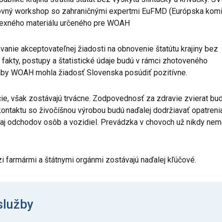
covný workshop so zahraničnými expertmi EuFMD (Európska komi
mplexného materiálu určeného pre WOAH
anie akceptovateľnej žiadosti na obnovenie štatútu krajiny bez
 fakty, postupy a štatistické údaje budú v rámci zhotoveného
aby WOAH mohla žiadosť Slovenska posúdiť pozitívne.
cie, však zostávajú trvácne. Zodpovednosť za zdravie zvierat bu
o kontaktu so živočíšnou výrobou budú naďalej dodržiavať opatreni
v aj odchodov osôb a vozidiel. Prevádzka v chovoch už nikdy ne
i farmármi a štátnymi orgánmi zostávajú naďalej kľúčové.
služby