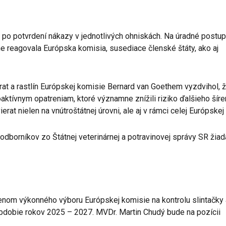
po potvrdení nákazy v jednotlivých ohniskách. Na úradné postup
e reagovala Európska komisia, susediace členské štáty, ako aj
ierat a rastlín Európskej komisie Bernard van Goethem vyzdvihol, 
oaktívnym opatreniam, ktoré významne znížili riziko ďalšieho šíre
rat nielen na vnútroštátnej úrovni, ale aj v rámci celej Európskej 
odborníkov zo Štátnej veterinárnej a potravinovej správy SR žiad
lenom výkonného výboru Európskej komisie na kontrolu slintačky 
bdobie rokov 2025 – 2027. MVDr. Martin Chudý bude na pozícii