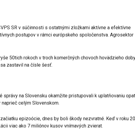
VPS SR v súčinnosti s ostatnými zložkami aktívne a efektívne
latívnych postupov v rámci európskeho spoločenstva. Agrosektor 
o vyše 50tich rokoch v troch komerčných chovoch hovädzieho doby
 zastavil na čísle šesť.
é správy na Slovensku okamžite pristupovali k uplatňovaniu opat
ky naprieč celým Slovenskom.
na začiatku epizoócie, dnes by boli škody nezvratné. Keď v roku 2
ikácii viac ako 7 miliónov kusov vnímavých zvierat.