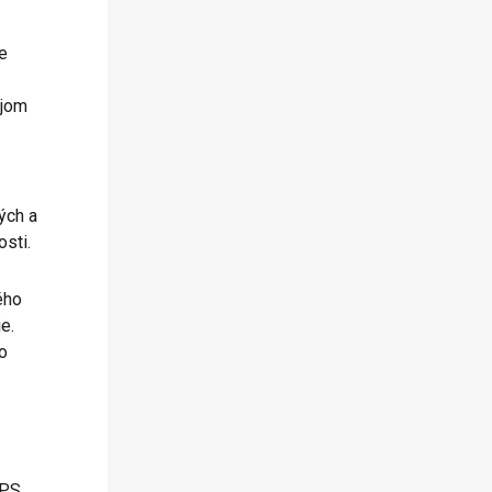
e
ojom
ých a
osti.
ého
e.
o
VPS