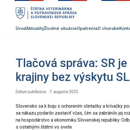
Preskočiť
na
hlavný
obsah
Úvod
Aktuality
Životné situácie
Opatrenia
O chorobe
Kont
Tlačová správa: SR je
krajiny bez výskytu S
Dátum publikácie:
7. augusta 2025
Slovensko sa k boju s ochorením slintačky a krívačky p
sa nákazu podarilo zastaviť včas, čím sa zabránilo jej ro
na hospodárstvo a ekonomiku Slovenskej republiky. Odbo
s ostatnými štátmi vo svete.