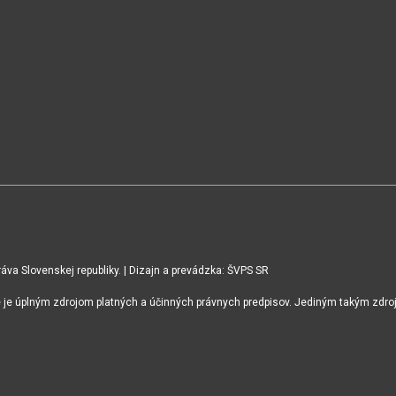
va Slovenskej republiky. | Dizajn a prevádzka: ŠVPS SR
ie je úplným zdrojom platných a účinných právnych predpisov. Jediným takým zdro