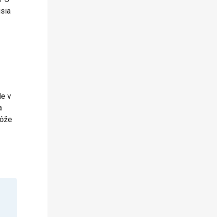
sia
de v
a
môže