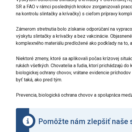
SR a FAO v rámci posledných krokov zorganizovali pra
na kontrolu slintačky a krívačky) s cieľom prípravy ko
Zámerom stretnutia bolo získanie odporúčaní na vypracov
výskytu slintačky a krívačky a bez vakcinácie. Objasnené
komplexného materiálu predložené ako podklady na to, 
Niektoré zmeny, ktoré sa aplikovali počas krízovej situá
rukách všetkých. Chovatelia a ľudia, ktorí prichádzajú d
biologickej ochrany chovov, vrátane evidencie príchodo
byť taká, ako pred tým.
Prevencia, biologická ochrana chovov a spolupráca medz
Pomôžte nám zlepšiť naše 