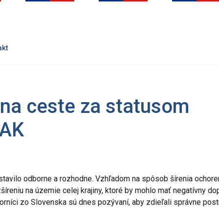
akt
 na ceste za statusom
LAK
ostavilo odborne a rozhodne. Vzhľadom na spôsob šírenia ochore
zšíreniu na územie celej krajiny, ktoré by mohlo mať negatívny d
rníci zo Slovenska sú dnes pozývaní, aby zdieľali správne pos