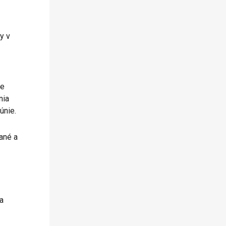
y v
že
nia
únie.
ané a
a