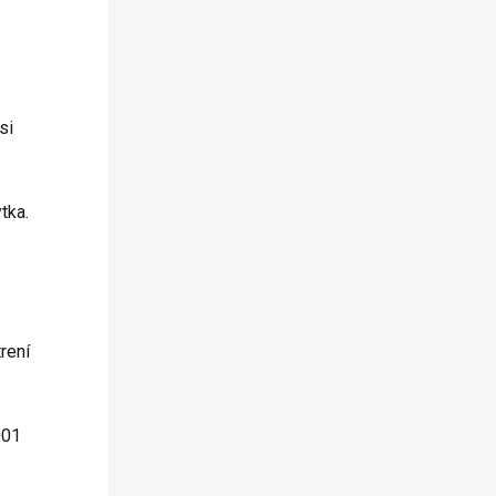
si
tka.
rení
001