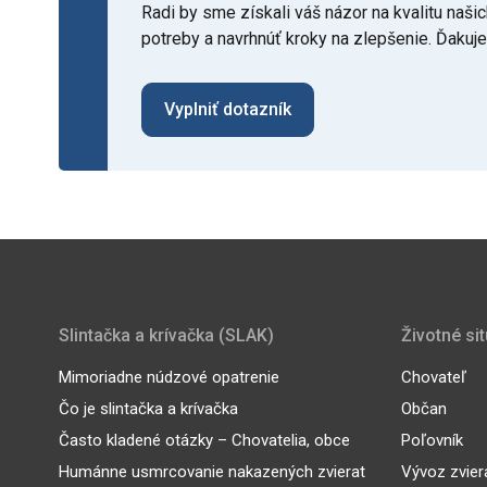
Radi by sme získali váš názor na kvalitu na
potreby a navrhnúť kroky na zlepšenie. Ďakuj
Vyplniť dotazník
Slintačka a krívačka (SLAK)
Životné si
Mimoriadne núdzové opatrenie
Chovateľ
Čo je slintačka a krívačka
Občan
Často kladené otázky – Chovatelia, obce
Poľovník
Humánne usmrcovanie nakazených zvierat
Vývoz zvier