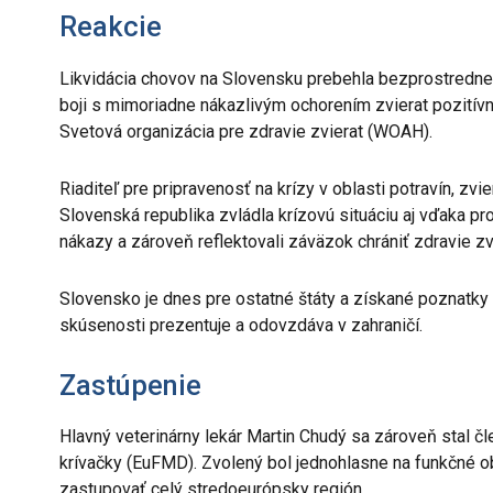
Reakcie
Likvidácia chovov na Slovensku prebehla bezprostredne 
boji s mimoriadne nákazlivým ochorením zvierat pozitívn
Svetová organizácia pre zdravie zvierat (WOAH).
Riaditeľ pre pripravenosť na krízy v oblasti potravín, zv
Slovenská republika zvládla krízovú situáciu aj vďaka pr
nákazy a zároveň reflektovali záväzok chrániť zdravie zvie
Slovensko je dnes pre ostatné štáty a získané poznatky 
skúsenosti prezentuje a odovzdáva v zahraničí.
Zastúpenie
Hlavný veterinárny lekár Martin Chudý sa zároveň stal č
krívačky (EuFMD). Zvolený bol jednohlasne na funkčné o
zastupovať celý stredoeurópsky región.