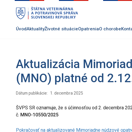
Preskočiť
na
hlavný
obsah
Úvod
Aktuality
Životné situácie
Opatrenia
O chorobe
Kont
Aktualizácia Mimoria
(MNO) platné od 2.1
Dátum publikácie:
1. decembra 2025
ŠVPS SR oznamuje, že s účinnosťou od 2. decembra 202
č.
MNO-10550/2025
Pokračovať na aktualizované Mimoriadne núdzové opatr