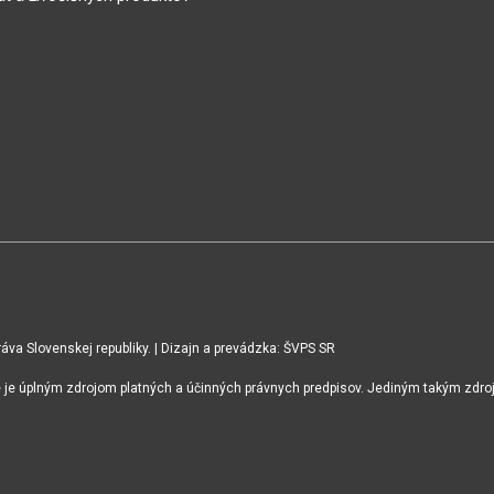
va Slovenskej republiky. | Dizajn a prevádzka: ŠVPS SR
ie je úplným zdrojom platných a účinných právnych predpisov. Jediným takým zdro