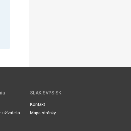
nia
SLAK.SVPS.SK
Kontakt
užívatelia
Mapa stránky