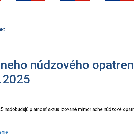
akt
dneho núdzového opatren
2.2025
5 nadobúdajú platnosť aktualizované mimoriadne núdzové opatr
enie