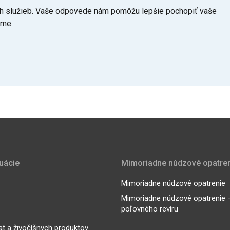
šich služieb. Vaše odpovede nám pomôžu lepšie pochopiť vaše
eme.
tuácie
Mimoriadne núdzové opatre
Mimoriadne núdzové opatrenie
Mimoriadne núdzové opatrenie – 
poľovného revíru
at a živočíšnych produktov