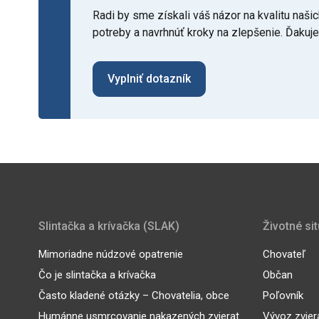
Radi by sme získali váš názor na kvalitu na
potreby a navrhnúť kroky na zlepšenie. Ďakuj
Vyplniť dotazník
Slintačka a krívačka (SLAK)
Životné si
Mimoriadne núdzové opatrenie
Chovateľ
Čo je slintačka a krívačka
Občan
Často kladené otázky – Chovatelia, obce
Poľovník
Humánne usmrcovanie nakazených zvierat
Vývoz zvier